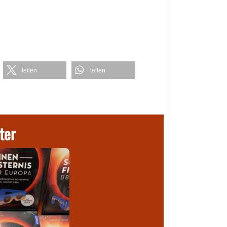
teilen
teilen
ter