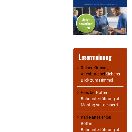
Lesermeinung
Rainer Kirmse ,
Altenburg
bei
Sicherer
Blick zum Himmel
Hias
bei
Rotter
Bahnunterführung ab
Montag voll gesperrt
Karl Ranseier
bei
Rotter
Bahnunterführung ab