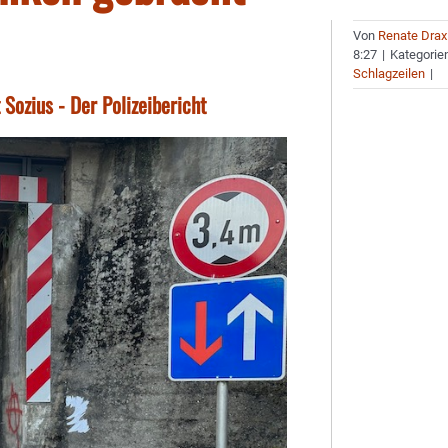
Von
Renate Drax
8:27
|
Kategorie
Schlagzeilen
|
 Sozius - Der Polizeibericht