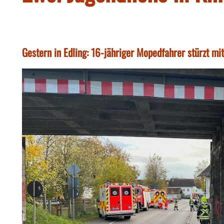
Gestern in Edling: 16-jähriger Mopedfahrer stürzt mit