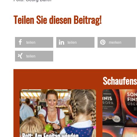
Teilen Sie diesen Beitrag!
teilen
teilen
merken
teilen
Schaufens