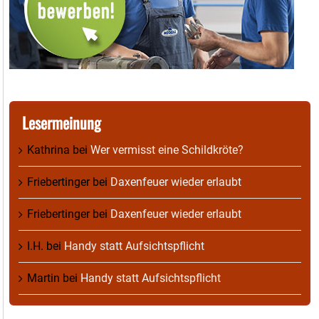
Lesermeinung
Kathrina
bei
Wer vermisst eine Schildkröte?
Friebertinger
bei
Daxenfeuer wieder erlaubt
Friebertinger
bei
Daxenfeuer wieder erlaubt
I.H.
bei
Handy statt Aufsichtspflicht
Martin
bei
Handy statt Aufsichtspflicht