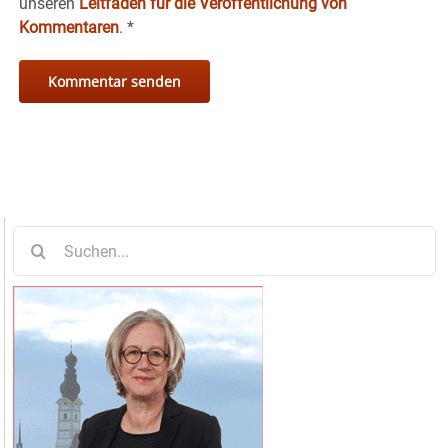
unseren
Leitfaden für die Veröffentlichung von
Kommentaren
.
*
Suche
nach: