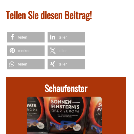
Teilen Sie diesen Beitrag!
teilen
teilen
merken
teilen
teilen
teilen
Schaufenster