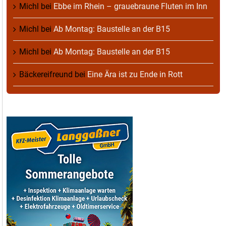
Michl
bei
Ebbe im Rhein – grauebraune Fluten im Inn
Michl
bei
Ab Montag: Baustelle an der B15
Michl
bei
Ab Montag: Baustelle an der B15
Bäckereifreund
bei
Eine Ära ist zu Ende in Rott