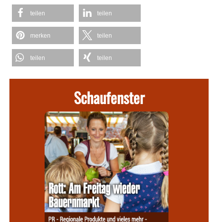
teilen
teilen
merken
teilen
teilen
teilen
Schaufenster