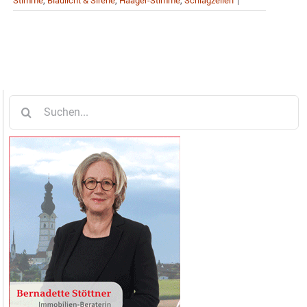
Stimme
,
Blaulicht & Sirene
,
Haager-Stimme
,
Schlagzeilen
|
Suche
nach: