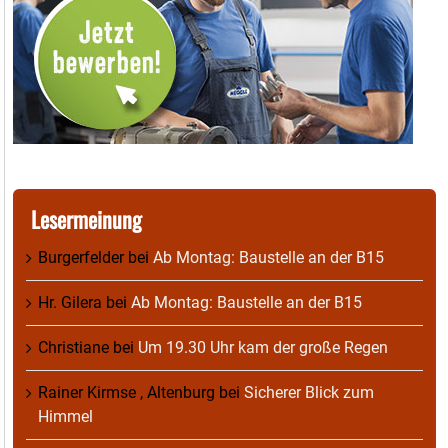
Lesermeinung
Burgerfelder
bei
Ab Montag: Baustelle an der B15
Hr. Gilera
bei
Ab Montag: Baustelle an der B15
Christiane
bei
Um 19.30 Uhr kam der große Regen
Rainer Kirmse , Altenburg
bei
Sicherer Blick zum
Himmel