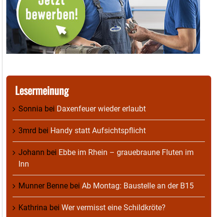
Lesermeinung
Sonnia
bei
Daxenfeuer wieder erlaubt
3mrd
bei
Handy statt Aufsichtspflicht
Johann
bei
Ebbe im Rhein – grauebraune Fluten im
Inn
Munner Benne
bei
Ab Montag: Baustelle an der B15
Kathrina
bei
Wer vermisst eine Schildkröte?