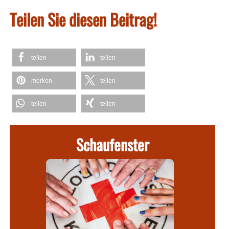
Teilen Sie diesen Beitrag!
teilen
teilen
merken
teilen
teilen
teilen
Schaufenster