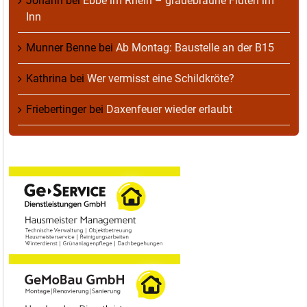
Johann
bei
Ebbe im Rhein – grauebraune Fluten im
Inn
Munner Benne
bei
Ab Montag: Baustelle an der B15
Kathrina
bei
Wer vermisst eine Schildkröte?
Friebertinger
bei
Daxenfeuer wieder erlaubt