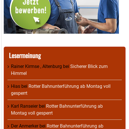
Lesermeinung
Rainer Kirmse , Altenburg
bei
Sicherer Blick zum
Himmel
Hias
bei
Rotter Bahnunterführung ab Montag voll
gesperrt
Karl Ranseier
bei
Rotter Bahnunterführung ab
Montag voll gesperrt
Der Anmerker
bei
Rotter Bahnunterführung ab