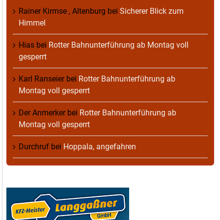
Rainer Kirmse , Altenburg
bei
Sicherer Blick zum
Himmel
Hias
bei
Rotter Bahnunterführung ab Montag voll
gesperrt
Karl Ranseier
bei
Rotter Bahnunterführung ab
Montag voll gesperrt
Der Anmerker
bei
Rotter Bahnunterführung ab
Montag voll gesperrt
Durchruf
bei
Hoppala, angefahren