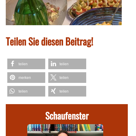
Teilen Sie diesen Beitrag!
teilen
teilen
merken
teilen
teilen
teilen
Schaufenster