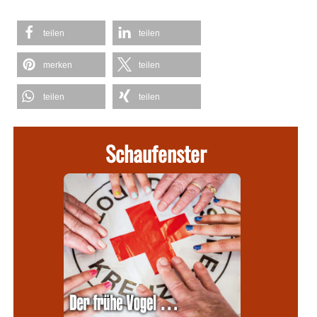
teilen
teilen
merken
teilen
teilen
teilen
Schaufenster