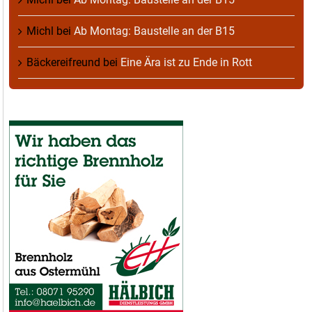
Michl
bei
Ab Montag: Baustelle an der B15
Bäckereifreund
bei
Eine Ära ist zu Ende in Rott