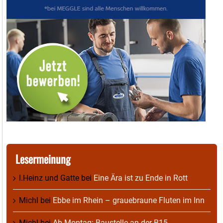
Lesermeinung
I.Heinz und Gatte
bei
Eine Ära ist zu Ende in Rott
Michl
bei
Ebbe im Rhein – grauebraune Fluten im Inn
Michl
bei
Ab Montag: Baustelle an der B15