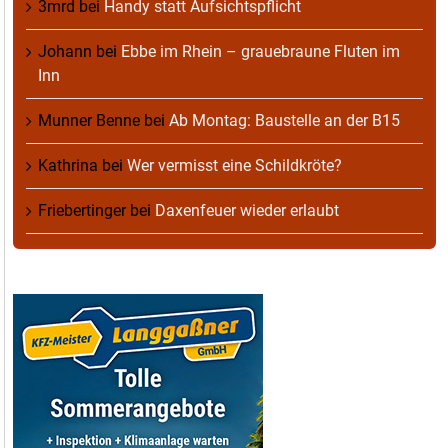
3mrd
bei
Handy statt Aufsichtspflicht
Johann
bei
Ebbe im Rhein – grauebraune Fluten im
Inn
Munner Benne
bei
Ab Montag: Baustelle an der B15
Kathrina
bei
Wer vermisst eine Schildkröte?
Friebertinger
bei
Daxenfeuer wieder erlaubt