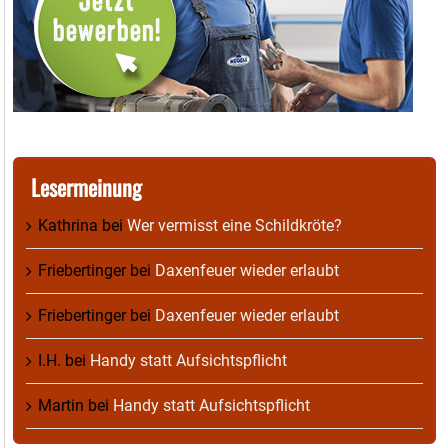
Lesermeinung
Kathrina
bei
Wer vermisst eine Schildkröte?
Friebertinger
bei
Daxenfeuer wieder erlaubt
Friebertinger
bei
Daxenfeuer wieder erlaubt
I.H.
bei
Handy statt Aufsichtspflicht
Martin
bei
Handy statt Aufsichtspflicht