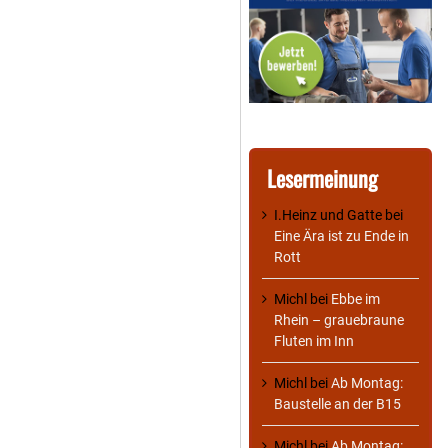
Lesermeinung
I.Heinz und Gatte
bei
Eine Ära ist zu Ende in
Rott
Michl
bei
Ebbe im
Rhein – grauebraune
Fluten im Inn
Michl
bei
Ab Montag:
Baustelle an der B15
Michl
bei
Ab Montag: