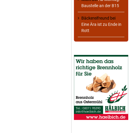
Baustelle an der B15
Bäckereifreund
bei
Eine Ära ist zu Ende in
Rott