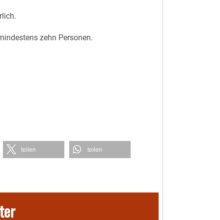
lich.
mindestens zehn Personen.
teilen
teilen
ter