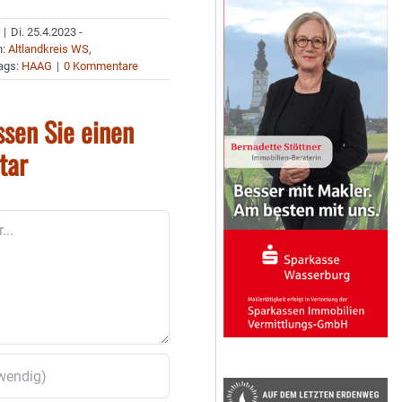
|
Di. 25.4.2023 -
n:
Altlandkreis WS
,
ags:
HAAG
|
0 Kommentare
ssen Sie einen
tar