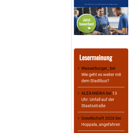
Lesermeinung
Wasserburger_
bei
Wie geht es weiter mit
dem Stadtbus?
ALEXANDRA
bei
13
Uhr: Unfall auf der
Staatsstraße
Gesellschaft 2026
bei
Hoppala, angefahren