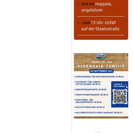
4×4
bei
Hoppala,
angefahren
J
bei
13 Uhr: Unfall
auf der Staatsstraße