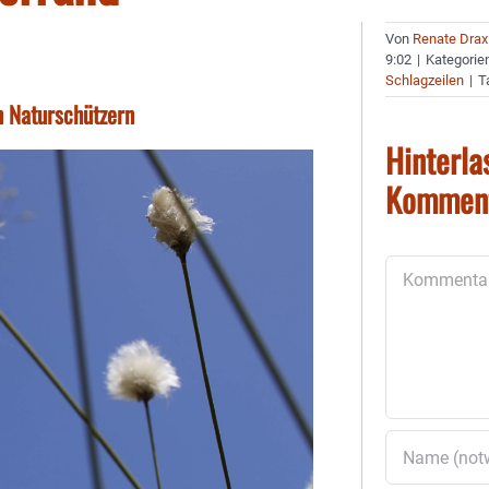
Von
Renate Drax
9:02
|
Kategorie
Schlagzeilen
|
T
n Naturschützern
Hinterla
Kommen
Kommentar