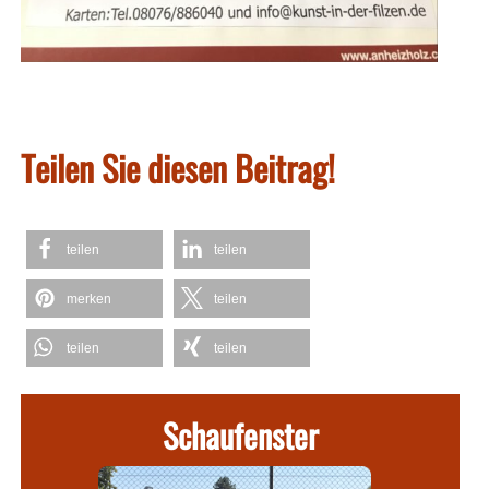
Teilen Sie diesen Beitrag!
teilen
teilen
merken
teilen
teilen
teilen
Schaufenster