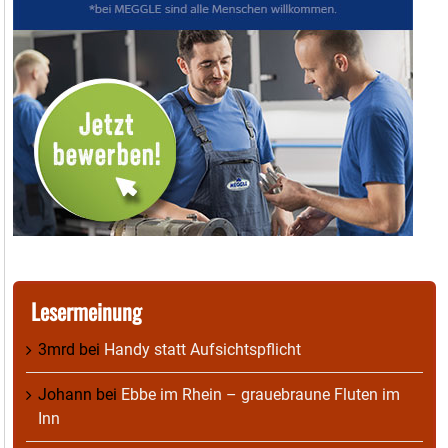
Lesermeinung
3mrd
bei
Handy statt Aufsichtspflicht
Johann
bei
Ebbe im Rhein – grauebraune Fluten im
Inn