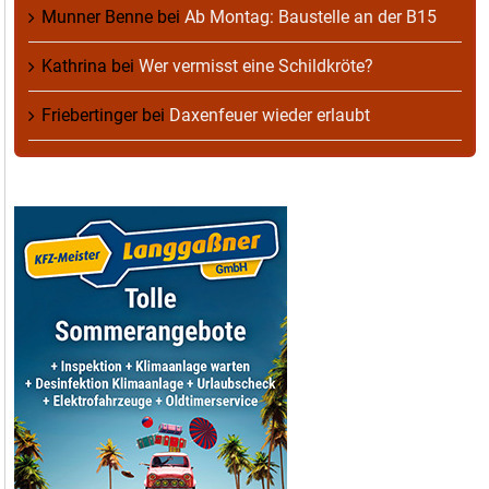
Munner Benne
bei
Ab Montag: Baustelle an der B15
Kathrina
bei
Wer vermisst eine Schildkröte?
Friebertinger
bei
Daxenfeuer wieder erlaubt