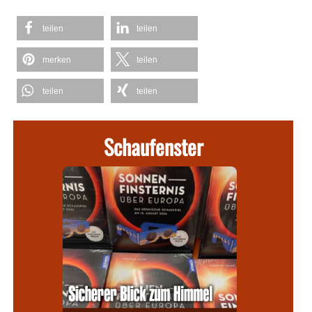
teilen
teilen
merken
teilen
teilen
teilen
Schaufenster