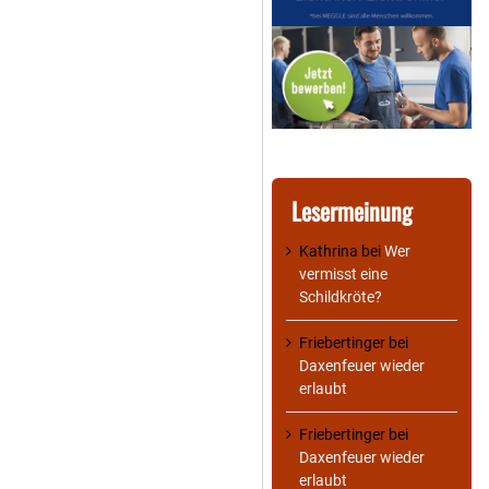
Lesermeinung
Kathrina
bei
Wer
vermisst eine
Schildkröte?
Friebertinger
bei
Daxenfeuer wieder
erlaubt
Friebertinger
bei
Daxenfeuer wieder
erlaubt