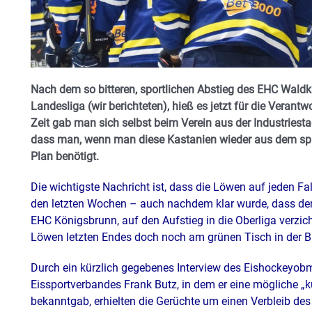
Nach dem so bitteren, sportlichen Abstieg des EHC Waldkr
Landesliga (wir berichteten), hieß es jetzt für die Verant
Zeit gab man sich selbst beim Verein aus der Industriestad
dass man, wenn man diese Kastanien wieder aus dem spr
Plan benötigt.
Die wichtigste Nachricht ist, dass die Löwen auf jeden Fal
den letzten Wochen – auch nachdem klar wurde, dass der
EHC Königsbrunn, auf den Aufstieg in die Oberliga verzic
Löwen letzten Endes doch noch am grünen Tisch in der Ba
Durch ein kürzlich gegebenes Interview des Eishockeyo
Eissportverbandes Frank Butz, in dem er eine mögliche „k
bekanntgab, erhielten die Gerüchte um einen Verbleib de