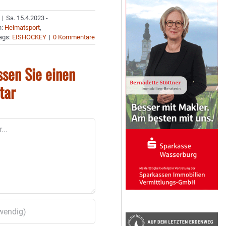
|
Sa. 15.4.2023 -
n:
Heimatsport
,
ags:
EISHOCKEY
|
0 Kommentare
ssen Sie einen
tar