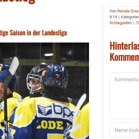
Von
Renate Drax
8:19
|
Kategorie
Schlagzeilen
|
T
ige Saison in der Landesliga
Hinterla
Kommen
Kommentar