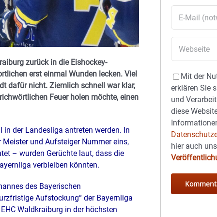
aiburg zurück in die Eishockey-
wortlichen erst einmal Wunden lecken. Viel
Mit der Nu
t dafür nicht. Ziemlich schnell war klar,
erklären Sie 
ichwörtlichen Feuer holen möchte, einen
und Verarbeit
diese Website
Informationen
l in der Landesliga antreten werden. In
Datenschutze
 Meister und Aufsteiger Nummer eins,
hier auch un
htet – wurden Gerüchte laut, dass die
Veröffentlic
yernliga verbleiben könnten.
bmannes des Bayerischen
urzfristige Aufstockung“ der Bayernliga
s EHC Waldkraiburg in der höchsten