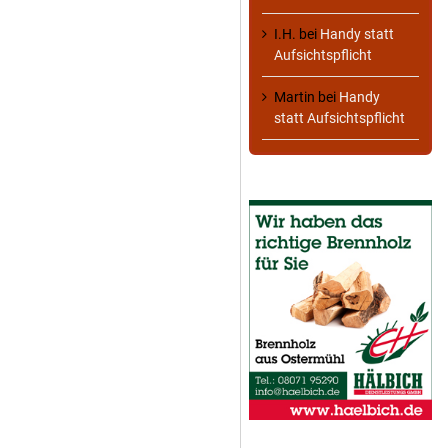
I.H.
bei
Handy statt
Aufsichtspflicht
Martin
bei
Handy
statt Aufsichtspflicht