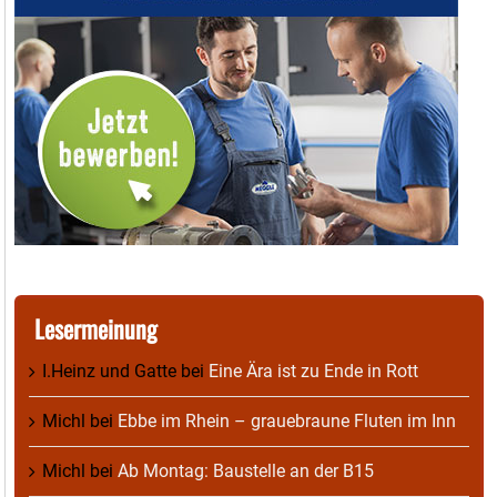
Lesermeinung
I.Heinz und Gatte
bei
Eine Ära ist zu Ende in Rott
Michl
bei
Ebbe im Rhein – grauebraune Fluten im Inn
Michl
bei
Ab Montag: Baustelle an der B15