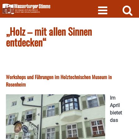
Skip
to
content
„Holz – mit allen Sinnen
entdecken“
Workshops und Führungen im Holztechnischen Museum in
Rosenheim
Im
April
bietet
das