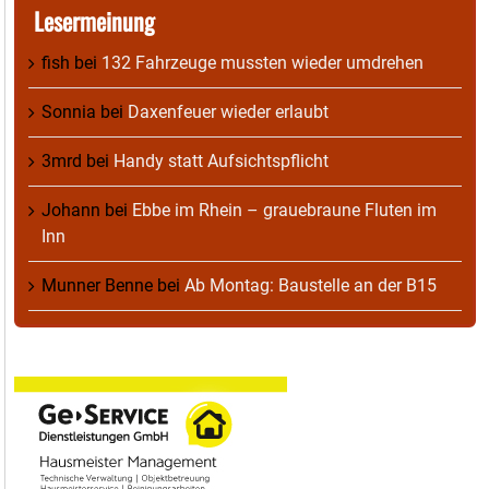
Lesermeinung
fish
bei
132 Fahrzeuge mussten wieder umdrehen
Sonnia
bei
Daxenfeuer wieder erlaubt
3mrd
bei
Handy statt Aufsichtspflicht
Johann
bei
Ebbe im Rhein – grauebraune Fluten im
Inn
Munner Benne
bei
Ab Montag: Baustelle an der B15