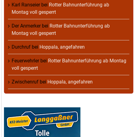
Karl Ranseier
bei
Rotter Bahnunterführung ab
Montag voll gesperrt
Der Anmerker
bei
Rotter Bahnunterführung ab
Montag voll gesperrt
Durchruf
bei
Hoppala, angefahren
Feuerwehrler
bei
Rotter Bahnunterführung ab Montag
voll gesperrt
Zwischenruf
bei
Hoppala, angefahren