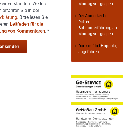
 einverstanden. Weitere
Montag voll gesperrt
 erfahren Sie in der
Der Anmerker
bei
rklärung.
Bitte lesen Sie
Rotter
seren
Leitfaden für die
Bahnunterführung ab
hung von Kommentaren
.
*
Montag voll gesperrt
Durchruf
bei
Hoppala,
angefahren