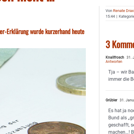
Von
Renate Drax
15:44
|
Kategori
uer-Erklärung wurde kurzerhand heute
3 Komme
Knallfrosch
31. 
Antworten
Tja – wir B
immer die B
Grübler
31. Janu
Es hat ja no
Bund als „g
geschafft, s
machen…! B