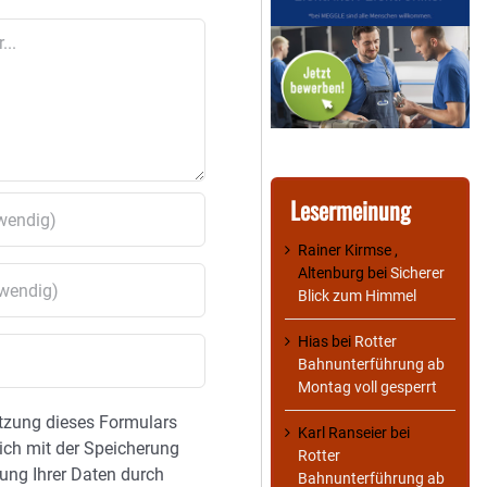
Lesermeinung
Rainer Kirmse ,
Altenburg
bei
Sicherer
Blick zum Himmel
Hias
bei
Rotter
Bahnunterführung ab
Montag voll gesperrt
tzung dieses Formulars
Karl Ranseier
bei
sich mit der Speicherung
Rotter
ung Ihrer Daten durch
Bahnunterführung ab