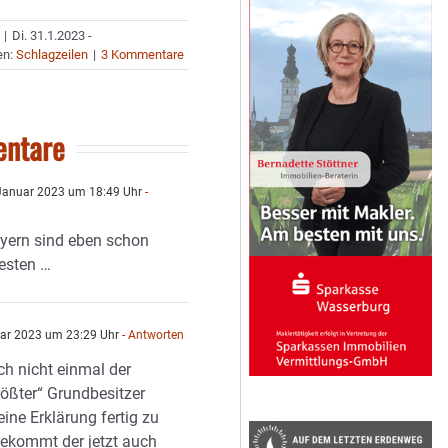
|
Di. 31.1.2023 -
en:
Schlagzeilen
|
3 Kommentare
ntare
Januar 2023 um 18:49 Uhr
-
ayern sind eben schon
esten …
ar 2023 um 23:29 Uhr
- Antworten
ch nicht einmal der
rößter“ Grundbesitzer
eine Erklärung fertig zu
ekommt der jetzt auch