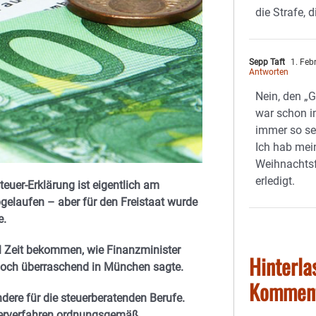
die Strafe, 
Sepp Taft
1. Feb
Antworten
Nein, den „G
war schon i
immer so se
Ich hab mei
Weihnachtsf
erledigt.
teuer-Erklärung ist eigentlich am
gelaufen – aber für den Freistaat wurde
e.
l Zeit bekommen, wie Finanzminister
Hinterla
 doch überraschend in München sagte.
Kommen
ere für die steuerberatenden Berufe.
uerverfahren ordnungsgemäß