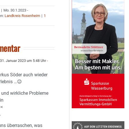
|
Mo. 30.1.2023 -
en:
Landkreis Rosenheim
|
1
mentar
31. Januar 2023 um 5:48 Uhr
-
rkus Söder auch wieder
rlebnis …😉
t und wirkliche Probleme
in
<<
.
uns überraschen, was