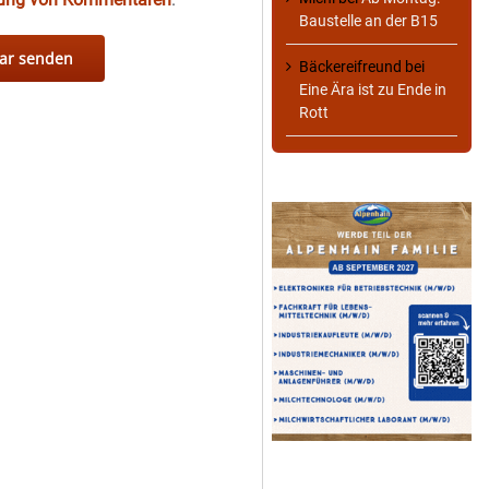
Baustelle an der B15
Bäckereifreund
bei
Eine Ära ist zu Ende in
Rott