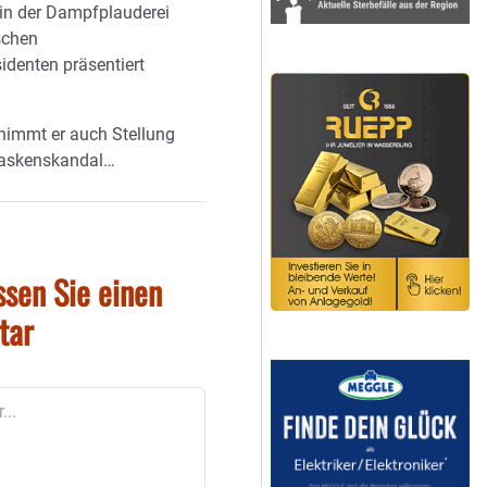
 in der Dampfplauderei
schen
identen präsentiert
 nimmt er auch Stellung
askenskandal…
ssen Sie einen
tar