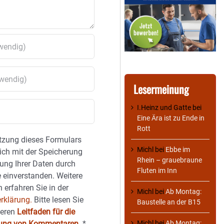
Lesermeinung
I.Heinz und Gatte
bei
Eine Ära ist zu Ende in
Rott
tzung dieses Formulars
Michl
bei
Ebbe im
sich mit der Speicherung
Rhein – grauebraune
ung Ihrer Daten durch
Fluten im Inn
 einverstanden. Weitere
 erfahren Sie in der
Michl
bei
Ab Montag:
rklärung.
Bitte lesen Sie
Baustelle an der B15
seren
Leitfaden für die
Michl
bei
Ab Montag:
hung von Kommentaren
.
*