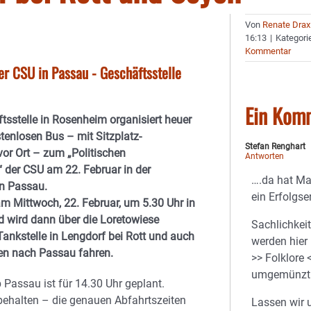
Von
Renate Drax
16:13
|
Kategori
Kommentar
r CSU in Passau - Geschäftsstelle
Ein Kom
tsstelle in Rosenheim organisiert heuer
tenlosen Bus – mit Sitzplatz-
Stefan Renghart
or Ort – zum „Politischen
Antworten
 der CSU am 22. Februar in der
….da hat Ma
in Passau.
ein Erfolgse
am Mittwoch, 22. Februar, um 5.30 Uhr in
 wird dann über die Loretowiese
Sachlichkei
ankstelle in Lengdorf bei Rott und auch
werden hier 
yen nach Passau fahren.
>> Folklore 
umgemünzt
 Passau ist für 14.30 Uhr geplant.
ehalten – die genauen Abfahrtszeiten
Lassen wir 