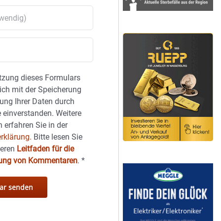
tzung dieses Formulars
sich mit der Speicherung
ung Ihrer Daten durch
 einverstanden. Weitere
 erfahren Sie in der
rklärung.
Bitte lesen Sie
seren
Leitfaden für die
hung von Kommentaren
.
*