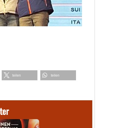
teilen
teilen
ter