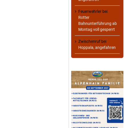
Feuerwehrler
bei
Rotter
Bahnunterführung ab
Montag voll gesperrt
Zwischenruf
bei
Hoppala, angefahren