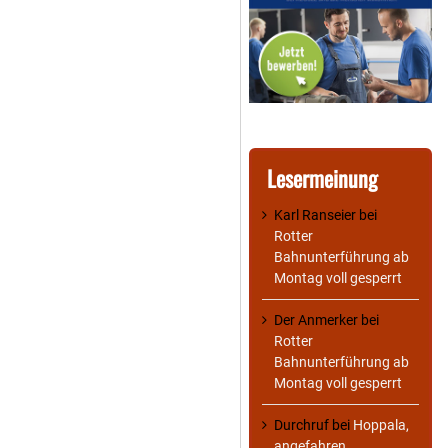
Lesermeinung
Karl Ranseier
bei
Rotter
Bahnunterführung ab
Montag voll gesperrt
Der Anmerker
bei
Rotter
Bahnunterführung ab
Montag voll gesperrt
Durchruf
bei
Hoppala,
angefahren