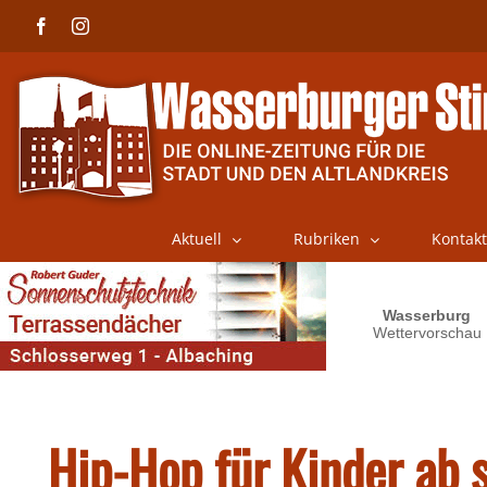
Skip
Facebook
Instagram
to
content
Aktuell
Rubriken
Kontakt
Hip-Hop für Kinder ab 