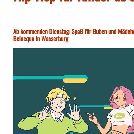
Ab kommenden Dienstag: Spaß für Buben und Mädche
Belacqua in Wasserburg