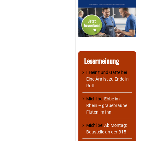
Lesermeinung
I.Heinz und Gatte
bei
Eine Ära ist zu Ende in
Rott
Michl
bei
Ebbe im
Rhein – grauebraune
Fluten im Inn
Michl
bei
Ab Montag:
Baustelle an der B15