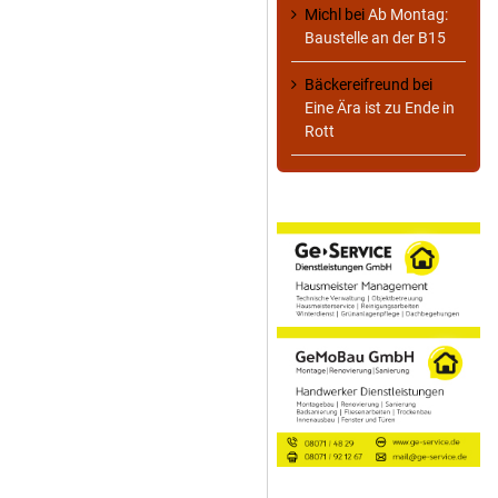
Michl
bei
Ab Montag:
Baustelle an der B15
Bäckereifreund
bei
Eine Ära ist zu Ende in
Rott