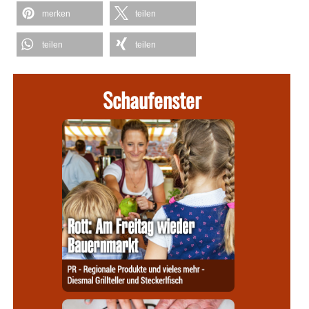
merken
teilen
teilen
teilen
Schaufenster