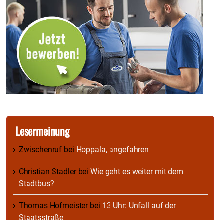
Lesermeinung
Zwischenruf
bei
Hoppala, angefahren
Christian Stadler
bei
Wie geht es weiter mit dem
Stadtbus?
Thomas Hofmeister
bei
13 Uhr: Unfall auf der
Staatsstraße