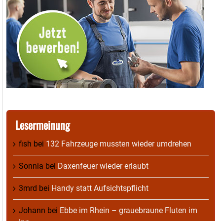
Lesermeinung
fish
bei
132 Fahrzeuge mussten wieder umdrehen
Sonnia
bei
Daxenfeuer wieder erlaubt
3mrd
bei
Handy statt Aufsichtspflicht
Johann
bei
Ebbe im Rhein – grauebraune Fluten im