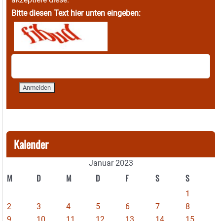
Bitte diesen Text hier unten eingeben:
Kalender
Januar 2023
M
D
M
D
F
S
S
1
2
3
4
5
6
7
8
9
10
11
12
13
14
15