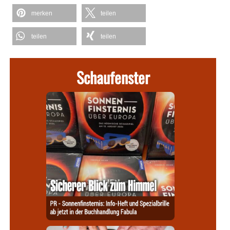
merken
teilen
teilen
teilen
Schaufenster