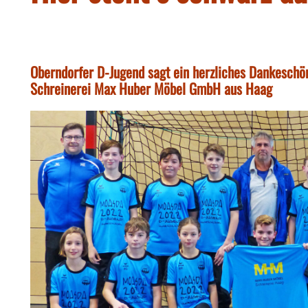
Oberndorfer D-Jugend sagt ein herzliches Dankeschön
Schreinerei Max Huber Möbel GmbH aus Haag