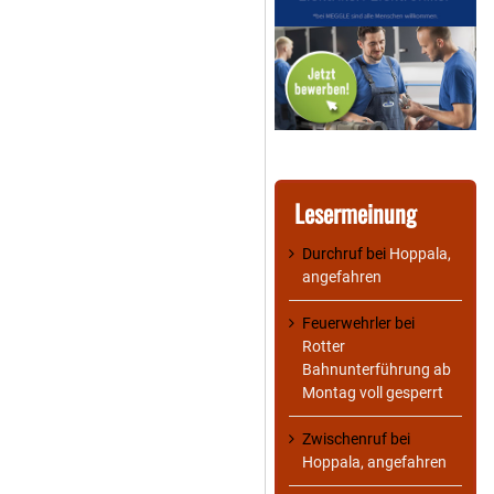
Lesermeinung
Durchruf
bei
Hoppala,
angefahren
Feuerwehrler
bei
Rotter
Bahnunterführung ab
Montag voll gesperrt
Zwischenruf
bei
Hoppala, angefahren