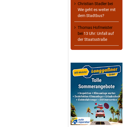
Christian Stadler
bei
Wie geht es weiter mit
dem Stadtbus?
Thomas Hofmeister
bei
13 Uhr: Unfall auf
der Staatsstraße