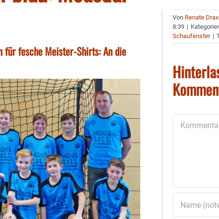
Von
Renate Drax
8:39
|
Kategorie
Schaufenster
|
 für fesche Meister-Shirts: An die
Hinterla
Kommen
Kommentar