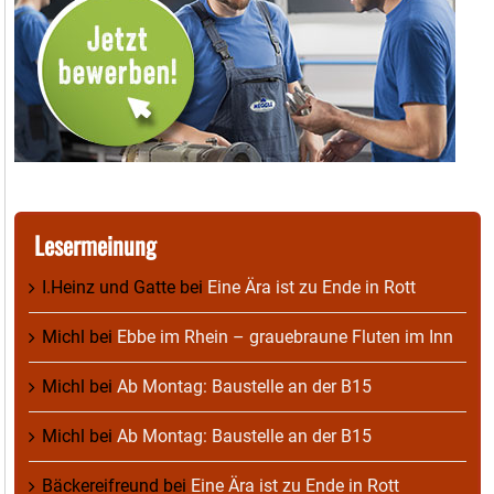
Lesermeinung
I.Heinz und Gatte
bei
Eine Ära ist zu Ende in Rott
Michl
bei
Ebbe im Rhein – grauebraune Fluten im Inn
Michl
bei
Ab Montag: Baustelle an der B15
Michl
bei
Ab Montag: Baustelle an der B15
Bäckereifreund
bei
Eine Ära ist zu Ende in Rott