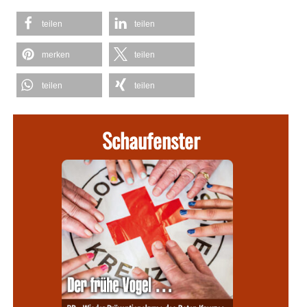
teilen
teilen
merken
teilen
teilen
teilen
Schaufenster