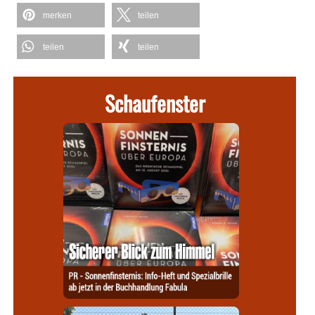
merken
teilen
teilen
teilen
Schaufenster