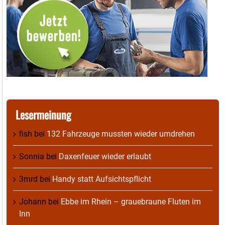
Lesermeinung
fish
bei
132 Fahrzeuge mussten wieder umdrehen
Sonnia
bei
Daxenfeuer wieder erlaubt
3mrd
bei
Handy statt Aufsichtspflicht
Johann
bei
Ebbe im Rhein – grauebraune Fluten im
Inn