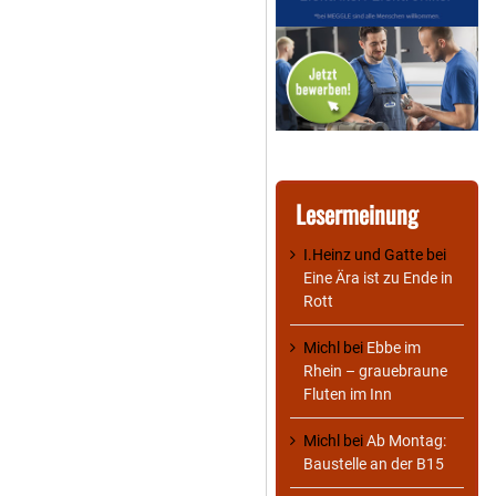
Lesermeinung
I.Heinz und Gatte
bei
Eine Ära ist zu Ende in
Rott
Michl
bei
Ebbe im
Rhein – grauebraune
Fluten im Inn
Michl
bei
Ab Montag:
Baustelle an der B15