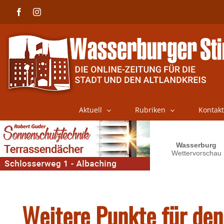
Skip
Facebook
Instagram
to
content
Aktuell
Rubriken
Kontakt
Weitere Punkte für de