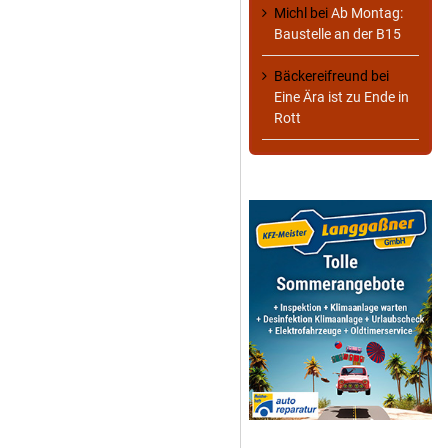
Michl
bei
Ab Montag:
Baustelle an der B15
Bäckereifreund
bei
Eine Ära ist zu Ende in
Rott