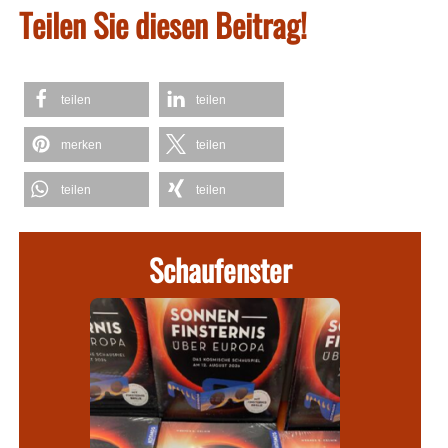
Teilen Sie diesen Beitrag!
teilen
teilen
merken
teilen
teilen
teilen
Schaufenster