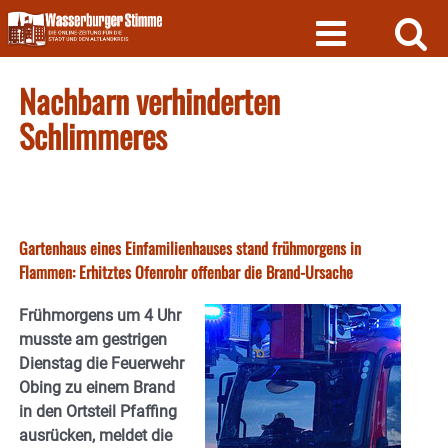
Skip
to
content
Nachbarn verhinderten
Schlimmeres
Gartenhaus eines Einfamilienhauses stand frühmorgens in
Flammen: Erhitztes Ofenrohr offenbar die Brand-Ursache
Frühmorgens um 4 Uhr
musste am gestrigen
Dienstag die Feuerwehr
Obing zu einem Brand
in den Ortsteil Pfaffing
ausrücken, meldet die