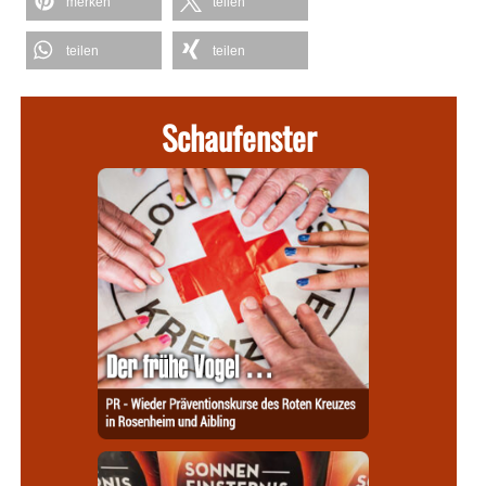
merken
teilen
teilen
teilen
Schaufenster