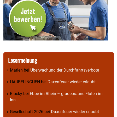
Lesermeinung
Marlen
bei
Überwachung der Durchfahrtsverbote
HAUBELINCHEN
bei
Daxenfeuer wieder erlaubt
Blocky
bei
Ebbe im Rhein – grauebraune Fluten im
Inn
Gesellschaft 2026
bei
Daxenfeuer wieder erlaubt