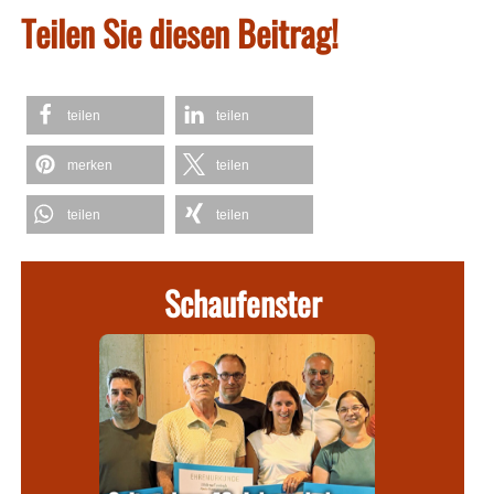
Teilen Sie diesen Beitrag!
teilen
teilen
merken
teilen
teilen
teilen
Schaufenster