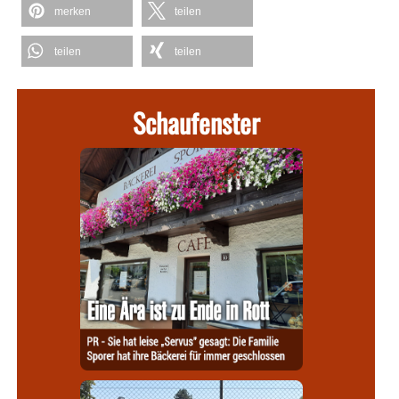
merken
teilen
teilen
teilen
Schaufenster