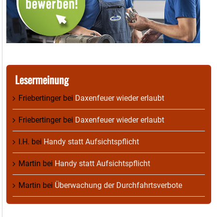
Lesermeinung
Friebertinger
bei
Daxenfeuer wieder erlaubt
Friebertinger
bei
Daxenfeuer wieder erlaubt
I.H.
bei
Handy statt Aufsichtspflicht
Martin
bei
Handy statt Aufsichtspflicht
Martin
bei
Überwachung der Durchfahrtsverbote