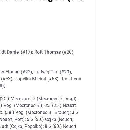
idt Daniel (#17); Rott Thomas (#20);
ger Florian (#22); Ludwig Tim (#23);
 (#53); Popelka Michal (#63); Judt Leon
8);
2 (25.) Mecrones D. (Mecrones B., Vogl);
.) Vogl (Mecrones B.); 3:3 (35.) Neuert
:5 (38.) Vogl (Mecrones B., Brauer); 3:6
euert, Rott); 5:6 (50.) Cejka (Neuert,
Judt (Cejka, Popelka); 8:6 (60.) Neuert