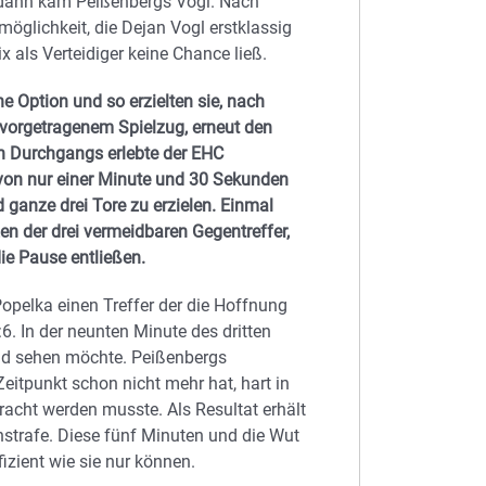
 dann kam Peißenbergs Vogl. Nach
öglichkeit, die Dejan Vogl erstklassig
 als Verteidiger keine Chance ließ.
 Option und so erzielten sie, nach
 vorgetragenem Spielzug, erneut den
en Durchgangs erlebte der EHC
 von nur einer Minute und 30 Sekunden
d ganze drei Tore zu erzielen. Einmal
en der drei vermeidbaren Gegentreffer,
ie Pause entließen.
 Popelka einen Treffer der die Hoffnung
6. In der neunten Minute des dritten
and sehen möchte. Peißenbergs
eitpunkt schon nicht mehr hat, hart in
acht werden musste. Als Resultat erhält
hstrafe. Diese fünf Minuten und die Wut
izient wie sie nur können.