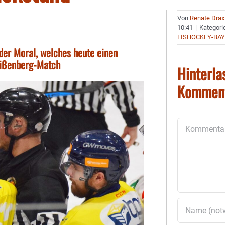
Von
Renate Drax
10:41
|
Kategori
EISHOCKEY-BA
 der Moral, welches heute einen
eißenberg-Match
Hinterla
Kommen
Kommentar