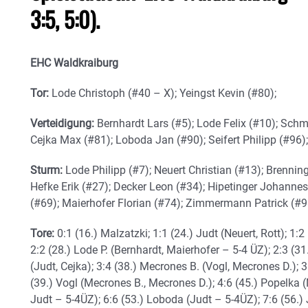
3:5, 5:0).
EHC Waldkraiburg
Tor:
Lode Christoph (#40 – X); Yeingst Kevin (#80);
Verteidigung:
Bernhardt Lars (#5); Lode Felix (#10); Schm
Cejka Max (#81); Loboda Jan (#90); Seifert Philipp (#96);
Sturm:
Lode Philipp (#7); Neuert Christian (#13); Brennin
Hefke Erik (#27); Decker Leon (#34); Hipetinger Johannes
(#69); Maierhofer Florian (#74); Zimmermann Patrick (#9
Tore:
0:1 (16.) Malzatzki; 1:1 (24.) Judt (Neuert, Rott); 1:
2:2 (28.) Lode P. (Bernhardt, Maierhofer – 5-4 ÜZ); 2:3 (31
(Judt, Cejka); 3:4 (38.) Mecrones B. (Vogl, Mecrones D.); 3
(39.) Vogl (Mecrones B., Mecrones D.); 4:6 (45.) Popelka (N
Judt – 5-4ÜZ); 6:6 (53.) Loboda (Judt – 5-4ÜZ); 7:6 (56.) 