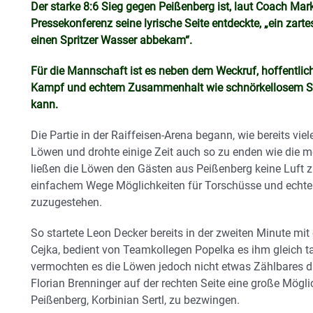
Der starke 8:6 Sieg gegen Peißenberg ist, laut Coach Mar
Pressekonferenz seine lyrische Seite entdeckte, „ein zart
einen Spritzer Wasser abbekam“.
Für die Mannschaft ist es neben dem Weckruf, hoffentlic
Kampf und echtem Zusammenhalt wie schnörkellosem Sp
kann.
Die Partie in der Raiffeisen-Arena begann, wie bereits viel
Löwen und drohte einige Zeit auch so zu enden wie die 
ließen die Löwen den Gästen aus Peißenberg keine Luft zu
einfachem Wege Möglichkeiten für Torschüsse und echt
zuzugestehen.
So startete Leon Decker bereits in der zweiten Minute mit
Cejka, bedient von Teamkollegen Popelka es ihm gleich ta
vermochten es die Löwen jedoch nicht etwas Zählbares
Florian Brenninger auf der rechten Seite eine große Mögl
Peißenberg, Korbinian Sertl, zu bezwingen.