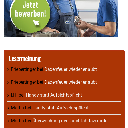
Lesermeinung
Friebertinger
bei
Daxenfeuer wieder erlaubt
Friebertinger
bei
Daxenfeuer wieder erlaubt
I.H.
bei
Handy statt Aufsichtspflicht
Martin
bei
Handy statt Aufsichtspflicht
Martin
bei
Überwachung der Durchfahrtsverbote