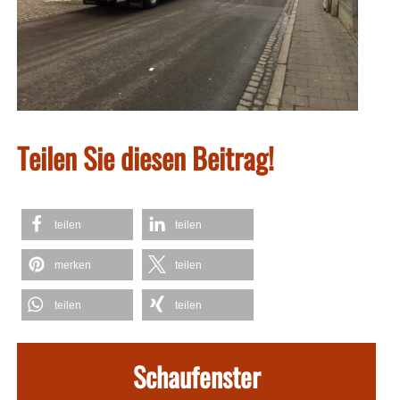
Teilen Sie diesen Beitrag!
teilen
teilen
merken
teilen
teilen
teilen
Schaufenster