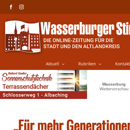
Skip
Facebook
Instagram
to
content
Aktuell
Rubriken
Kontakt
„Für mehr Generatione