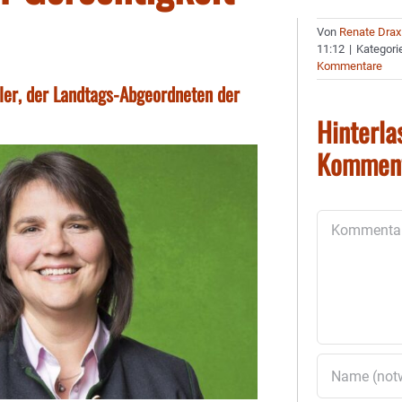
Von
Renate Drax
11:12
|
Kategori
Kommentare
ler, der Landtags-Abgeordneten der
Hinterla
Kommen
Kommentar