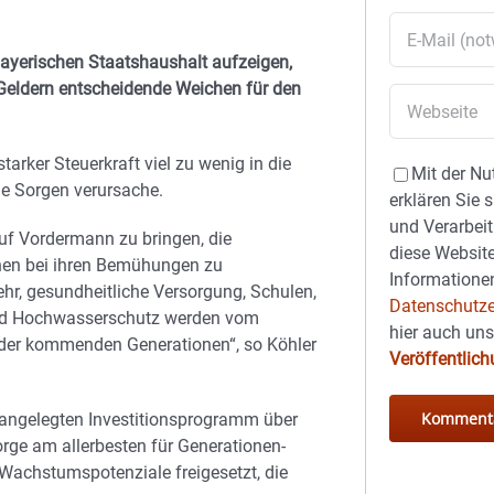
Bayerischen Staatshaushalt aufzeigen,
n Geldern entscheidende Weichen für den
tarker Steuerkraft viel zu wenig in die
Mit der Nu
che Sorgen verursache.
erklären Sie 
und Verarbeit
auf Vordermann zu bringen, die
diese Website
nen bei ihren Bemühungen zu
Informationen
hr, gesundheitliche Versorgung, Schulen,
Datenschutze
 und Hochwasserschutz werden vom
hier auch un
n der kommenden Generationen“, so Köhler
Veröffentlic
angelegten Investitionsprogramm über
rge am allerbesten für Generationen-
 Wachstumspotenziale freigesetzt, die