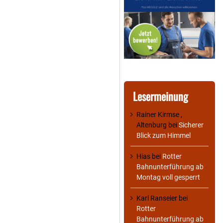
Lesermeinung
Rainer Kirmse ,
Altenburg
bei
Sicherer
Blick zum Himmel
Hias
bei
Rotter
Bahnunterführung ab
Montag voll gesperrt
Karl Ranseier
bei
Rotter
Bahnunterführung ab