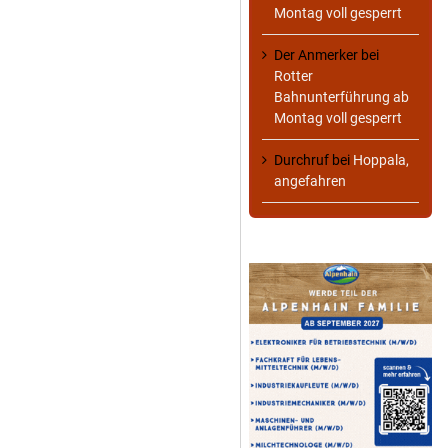
Montag voll gesperrt
Der Anmerker
bei
Rotter
Bahnunterführung ab
Montag voll gesperrt
Durchruf
bei
Hoppala,
angefahren