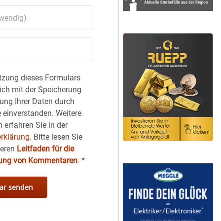
tzung dieses Formulars
sich mit der Speicherung
ung Ihrer Daten durch
 einverstanden. Weitere
 erfahren Sie in der
rklärung.
Bitte lesen Sie
seren
Leitfaden für die
hung von Kommentaren
.
*