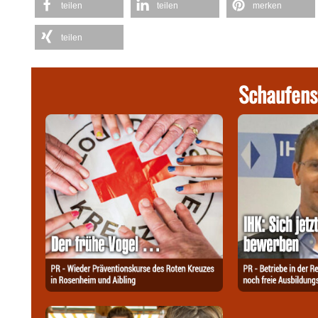
teilen
teilen
merken
teilen
Schaufens