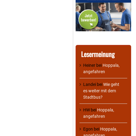
Lesermeinung
Heiner
bei
Hoppala,
angefahren
Landei
bei
Wie geht
es weiter mit dem
Stadtbus?
HW
bei
Hoppala,
angefahren
Egon
bei
Hoppala,
angefahren