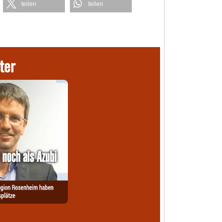
teilen
teilen
ter