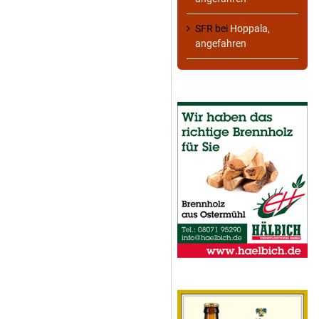
SFR
bei
Hoppala,
angefahren