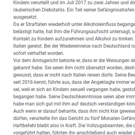
Kindern verurteilt und im Juli 2017 zu zwei Jahren und 
räuberischen Diebstahls. Ein Teil seiner Gefängnisstraf
ausgesetzt.
Da er Straftaten wiederholt unter Alkoholeinfluss begange
belästigt hatte, hat ihm die Führungsaufsicht untersagt,
Kontakt zu Kindern aufzunehmen und Alkohol zu trinken.
Italien gereist. Bei der Wiedereinreise nach Deutschland ist
sofort verhaftet worden.
Vor dem Amtsgericht betonte er, dass er die Weisungen de
gekannt habe. Sie seien ihm nicht übersetzt worden, desh
gewusst, dass er nicht nach Italien reisen dürfe. Seine B
seit 2016 kennt, führte aus, dass der Angeklagte immer w
sei, weil er sich an Kindern sexuell vergangen habe, ges
begangen habe. Seine Deutschkenntnisse seien aber imm
habe man sich gut mit ihm auf deutsch verständigen kön
Auch wenn er darauf beharrte, dass ihm nicht klar gewesen
dürfen, verurteilte ihn das Gericht zu fünf Monaten Gef
Haftbefehl bleibt also in Kraft. Die Vollzugsbeamten, d
vorgeführt hatten, führten ihn anschließend auch wieder 