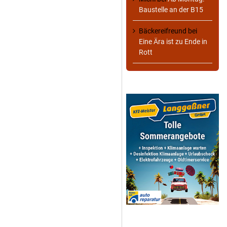
Baustelle an der B15
Bäckereifreund
bei
Eine Ära ist zu Ende in
Rott