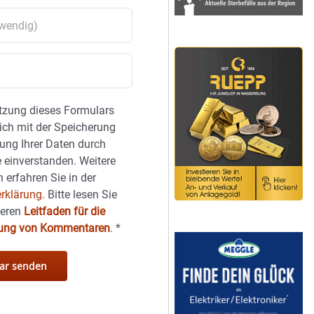
tzung dieses Formulars
sich mit der Speicherung
ung Ihrer Daten durch
 einverstanden. Weitere
 erfahren Sie in der
rklärung.
Bitte lesen Sie
seren
Leitfaden für die
hung von Kommentaren
.
*