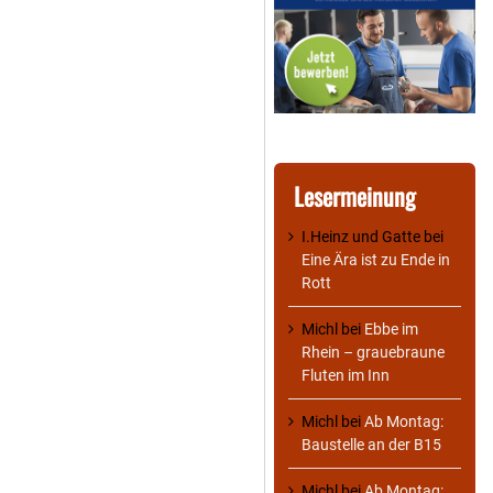
Lesermeinung
I.Heinz und Gatte
bei
Eine Ära ist zu Ende in
Rott
Michl
bei
Ebbe im
Rhein – grauebraune
Fluten im Inn
Michl
bei
Ab Montag:
Baustelle an der B15
Michl
bei
Ab Montag: