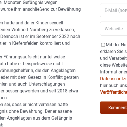
drei Monaten Gefängnis wegen
en wurde ihm anschließend zur Bewährung
n hatte und da er Kinder sexuell
 seinen Wohnort Nürnberg zu verlassen,
 Dennoch ist er im September 2022 nach
 er in Kiefersfelden kontrolliert und
Mit der Nu
erklären Sie 
r Führungsaufsicht nur teilweise
und Verarbeit
alb habe er beispielsweise nicht
diese Website
ewährungshelferin, die den Angeklagten
Informationen
ieder mit dem Gesetz in Konflikt geraten
Datenschutze
tohlen und auch Unterschlagungen
hier auch un
er besser geworden und seit 2018 etwa
Veröffentlic
nen.
 sei, dass er nicht verreisen hätte
ängnis ohne Bewährung. Der erlassene
ie den Angeklagten aus dem Gefängnis
ab.