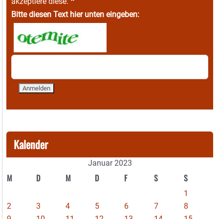
*
akzeptiere diese.
Bitte diesen Text hier unten eingeben:
Kalender
Januar 2023
M
D
M
D
F
S
S
1
2
3
4
5
6
7
8
9
10
11
12
13
14
15