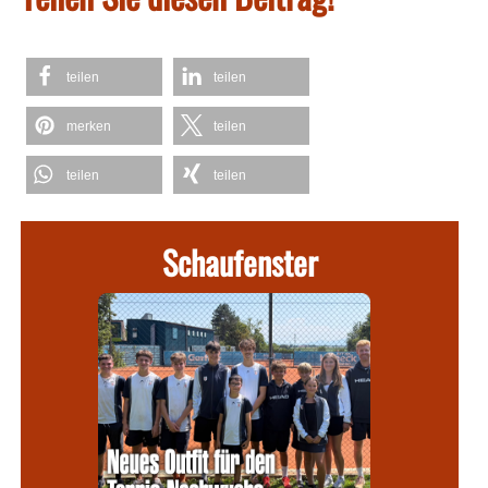
teilen
teilen
merken
teilen
teilen
teilen
Schaufenster