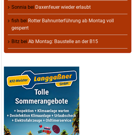
Sonnia
bei
Daxenfeuer wieder erlaubt
fish
bei
Rotter Bahnunterführung ab Montag voll
gesperrt
Bitz
bei
Ab Montag: Baustelle an der B15