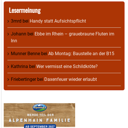
Lesermeinung
3mrd
bei
Handy statt Aufsichtspflicht
Johann
bei
Ebbe im Rhein – grauebraune Fluten im
Inn
Munner Benne
bei
Ab Montag: Baustelle an der B15
Kathrina
bei
Wer vermisst eine Schildkröte?
Friebertinger
bei
Daxenfeuer wieder erlaubt