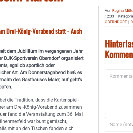
Von
Regina Mitt
12:33
|
Kategori
OBERNDORF
|
0
am Drei-König-Vorabend statt - Auch
Hinterla
Kommen
seit dem Jubiläum im vergangenen Jahr
Der DJK-Sportverein Oberndorf organisiert
nts, egal ob sportlich oder
licher Art. Am Donnerstagabend hieß es
Kommentar
enalm des Gasthauses Maier, auf geht’s
opfen.
ei die Tradition, dass die Kartenspiel-
mer am Drei-König-Vorabend zusammen
er fand die Veranstaltung zum 36. Mal
eilnehmerfeld war bunt gemischt,
alls mit an den Tischen fanden sich