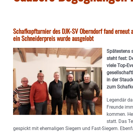
Schafkopfturnier des DJK-SV Oberndorf fand erneut 
ein Schneiderpreis wurde ausgelobt
Spätestens 
steht fest: 
viele Top-Eve
gesellschaft
in der Staud
zum Schafk
Legendär dab
Freunde im
kommen. Heu
statt. Das T
gespickt mit ehemaligen Siegern und Fast-Siegern. Ebenf