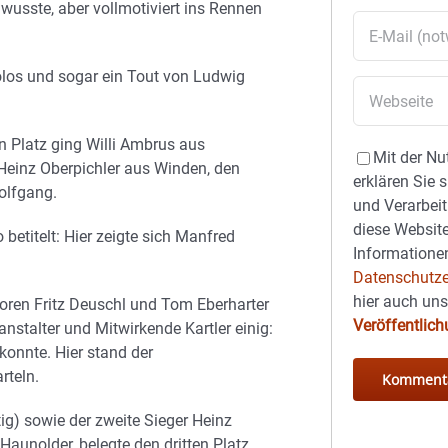
wusste, aber vollmotiviert ins Rennen
olos und sogar ein Tout von Ludwig
n Platz ging Willi Ambrus aus
Mit der Nu
 Heinz Oberpichler aus Winden, den
erklären Sie 
olfgang.
und Verarbeit
diese Website
 betitelt: Hier zeigte sich Manfred
Informationen
Datenschutze
hier auch un
oren Fritz Deuschl und Tom Eberharter
Veröffentlic
anstalter und Mitwirkende Kartler einig:
konnte. Hier stand der
rteln.
tig) sowie der zweite Sieger Heinz
Haunolder, belegte den dritten Platz.