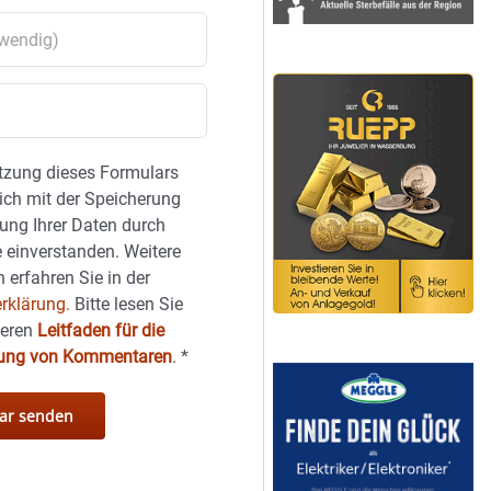
tzung dieses Formulars
sich mit der Speicherung
ung Ihrer Daten durch
 einverstanden. Weitere
 erfahren Sie in der
rklärung.
Bitte lesen Sie
seren
Leitfaden für die
hung von Kommentaren
.
*