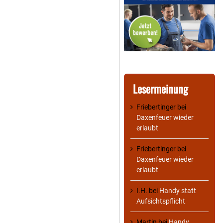
Lesermeinung
Friebertinger
bei
Daxenfeuer wieder
erlaubt
Friebertinger
bei
Daxenfeuer wieder
erlaubt
I.H.
bei
Handy statt
Aufsichtspflicht
Martin
bei
Handy