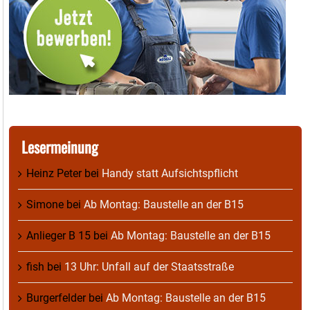
Lesermeinung
Heinz Peter
bei
Handy statt Aufsichtspflicht
Simone
bei
Ab Montag: Baustelle an der B15
Anlieger B 15
bei
Ab Montag: Baustelle an der B15
fish
bei
13 Uhr: Unfall auf der Staatsstraße
Burgerfelder
bei
Ab Montag: Baustelle an der B15