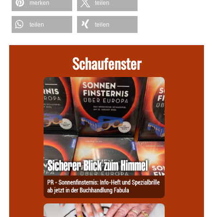
merken
teilen
teilen
teilen
Schaufenster