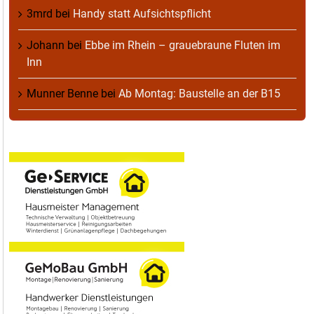
3mrd
bei
Handy statt Aufsichtspflicht
Johann
bei
Ebbe im Rhein – grauebraune Fluten im
Inn
Munner Benne
bei
Ab Montag: Baustelle an der B15