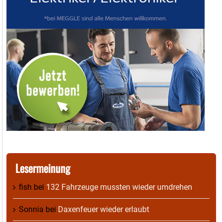
Lesermeinung
fish
bei
132 Fahrzeuge mussten wieder umdrehen
Sonnia
bei
Daxenfeuer wieder erlaubt