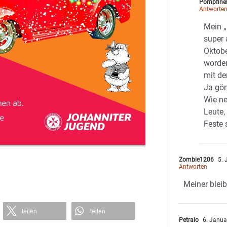
Pompfine
Antworte
Mein „
super 
Oktobe
worden
mit de
Ja gön
Wie ne
Leute,
Feste 
Zombie1206
5. 
Antworten
Meiner bleib
teilen
teilen
Petralo
6. Janua