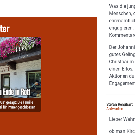
Was die jun
Menschen, d
ehrenamtlic
ter
engagieren, 
Kommentare
Der Johanni
gutes Gelin
Christbaum
einen Erlö
Aktionen du
Engagement 
Stefan Renghart
Antworten
Lieber Wahn
ob man Kirc