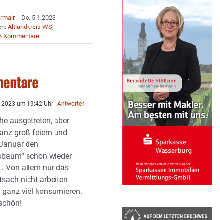
ermair
|
Do. 5.1.2023 -
en:
Altlandkreis WS
,
6 Kommentare
entare
 2023 um 19:42 Uhr
- Antworten
he ausgetreten, aber
ganz groß feiern und
 Januar den
sbaum“ schon wieder
… Von allem nur das
tsach nicht arbeiten
ganz viel konsumieren.
 schön!