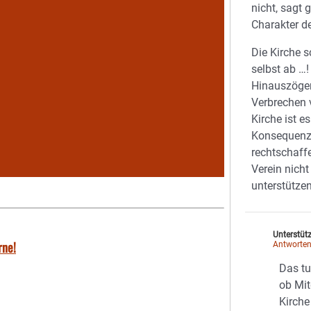
nicht, sagt 
Charakter d
Die Kirche s
selbst ab …
Hinauszöger
Verbrechen 
Kirche ist e
Konsequenz,
rechtschaff
Verein nicht
unterstütze
Unterstüt
rne!
Antworte
Das tu
ob Mit
Kirche