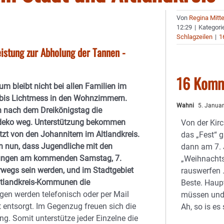
Von
Regina Mitt
12:29
|
Kategori
Schlagzeilen
|
1
eistung zur Abholung der Tannen -
16 Komm
um bleibt nicht bei allen Familien im
s bis Lichtmess in den Wohnzimmern.
Wahni
5. Januar
n nach dem Dreikönigstag die
deko weg. Unterstützung bekommen
Von der Kirc
tzt von den Johannitern im Altlandkreis.
das „Fest“ 
n nun, dass Jugendliche mit den
dann am 7.
tungen am kommenden Samstag, 7.
„Weihnacht
wegs sein werden, und im Stadtgebiet
rauswerfen 
ltlandkreis-Kommunen die
Beste. Haup
n werden telefonisch oder per Mail
müssen und 
ntsorgt. Im Gegenzug freuen sich die
Ah, so is es
g. Somit unterstütze jeder Einzelne die