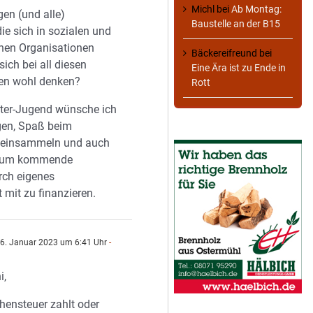
Michl
bei
Ab Montag:
gen (und alle)
Baustelle an der B15
ie sich in sozialen und
hen Organisationen
Bäckereifreund
bei
sich bei all diesen
Eine Ära ist zu Ende in
n wohl denken?
Rott
ter-Jugend wünsche ich
gen, Spaß beim
 einsammeln und auch
s, um kommende
rch eigenes
mit zu finanzieren.
6. Januar 2023 um 6:41 Uhr
-
i,
hensteuer zahlt oder