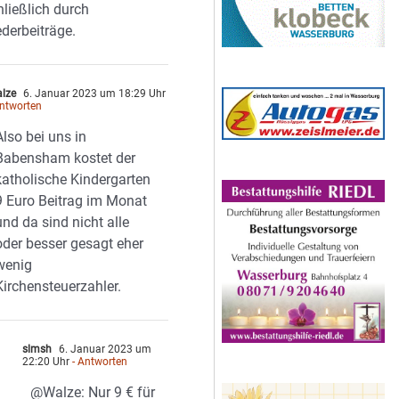
ließlich durch
ederbeiträge.
lze
6. Januar 2023 um 18:29 Uhr
Antworten
Also bei uns in
Babensham kostet der
katholische Kindergarten
9 Euro Beitrag im Monat
und da sind nicht alle
oder besser gesagt eher
wenig
Kirchensteuerzahler.
slmsh
6. Januar 2023 um
22:20 Uhr
- Antworten
@Walze: Nur 9 € für