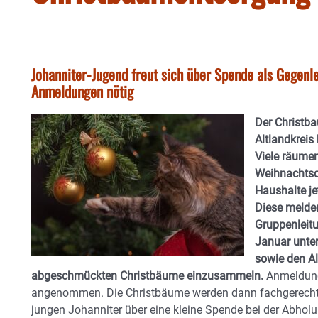
Johanniter-Jugend freut sich über Spende als Gegenl
Anmeldungen nötig
Der Christba
Altlandkrei
Viele räume
Weihnachts
Haushalte je
Diese melde
Gruppenlei
Januar unter
sowie den A
abgeschmückten Christbäume einzusammeln.
Anmeldunge
angenommen. Die Christbäume werden dann fachgerecht e
jungen Johanniter über eine kleine Spende bei der Abholun