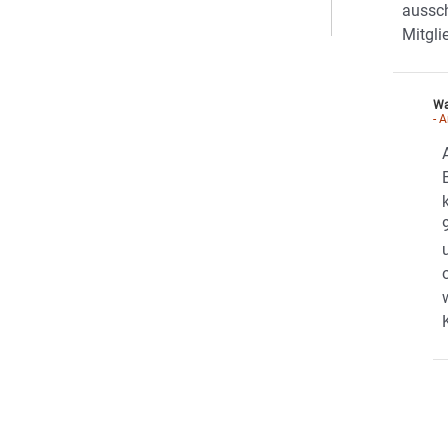
aussch
Mitgli
Wa
- 