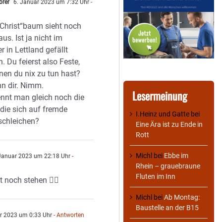
brer
6. Januar 2023 um 7:32 Uhr
-
n
Christ“baum sieht noch
aus. Ist ja nicht im
r in Lettland gefällt
. Du feierst also Feste,
nen du nix zu tun hast?
n dir. Nimm.
Lesermeinung
nnt man gleich noch die
 die sich auf fremde
I.Heinz und Gatte
bei
schleichen?
Eine Ära ist zu Ende in
Rott
Michl
bei
Ebbe im
Januar 2023 um 22:18 Uhr
-
Rhein – grauebraune
Fluten im Inn
t noch stehen 🙆‍♀️
Michl
bei
Ab Montag:
Baustelle an der B15
r 2023 um 0:33 Uhr
- Antworten