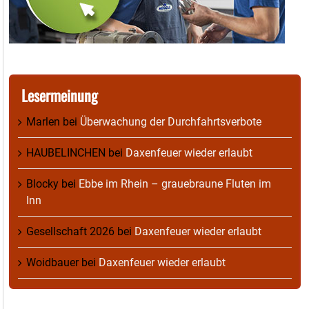
Lesermeinung
Marlen
bei
Überwachung der Durchfahrtsverbote
HAUBELINCHEN
bei
Daxenfeuer wieder erlaubt
Blocky
bei
Ebbe im Rhein – grauebraune Fluten im
Inn
Gesellschaft 2026
bei
Daxenfeuer wieder erlaubt
Woidbauer
bei
Daxenfeuer wieder erlaubt