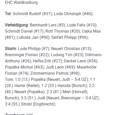
EHC Waldkraiburg
Tor
: Schmidt Rudolf (#31); Lode Christoph (#40);
Verteidigung
: Bernhardt Lars (#5); Lode Felix (#10);
Schmidt Daniel (#17); Rott Thomas (#20); Cejka Max
(#81); Loboda Jan (#90); Seifert Philipp (#96);
Sturm
: Lode Philipp (#7); Neuert Christian (#13);
Brenninger Florian (#22); Ludwig Tim (#23); Dillmann
Anthony (#26); Hefke Erik (#27); Decker Leon (#34);
Popelka Michal (#63); Judt Leon (#69); Maierhofer
Florian (#74); Zimmermann Patrick (#98);
Tore: 1:0 (13.) Popelka (Neuert, Judt – 5-4 ÜZ); 1:1
(28.) Harrer (Reiter); 1:2 (33.) Haloda (Bursch); 2:2
(40.) Neuert (Popelka); 2:3 (41.) Merl (Horvath,
Bursch); 3:3 (51.) Judt (Neuert, Brenninger – 5-4 ÜZ);
3:4 (55.) Strobl (Englbrecht);