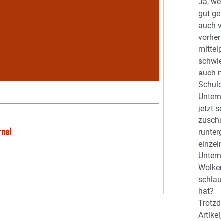
Ja, we
gut ge
auch v
vorher
mittel
schwi
auch n
Schuld
Unter
jetzt 
zuscha
rne!
runter
einzel
Unter
Wolke
schla
hat?
Trotz
Artike