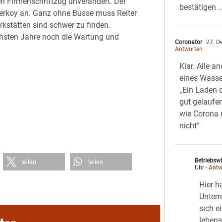
en Firmenschriftzug unverändert. Der
bestätigen 
erkoy an. Ganz ohne Busse muss Reiter
stätten sind schwer zu finden.
hsten Jahre noch die Wartung und
Coronator
27. D
Antworten
Klar. Alle a
eines Wasse
„Ein Laden 
gut gelaufe
wie Corona n
nicht“
Betriebswi
teilen
teilen
Uhr
- Antw
Hier h
Unter
sich e
lebens