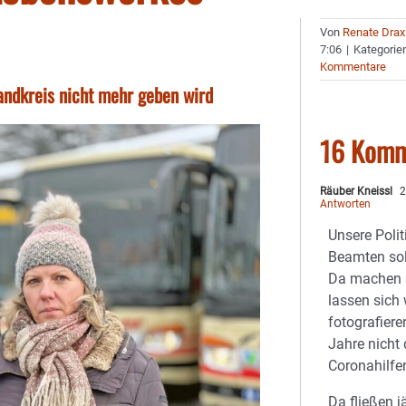
Von
Renate Drax
7:06
|
Kategorie
Kommentare
ndkreis nicht mehr geben wird
16 Komm
Räuber Kneissl
2
Antworten
Unsere Polit
Beamten sol
Da machen 
lassen sich
fotografier
Jahre nicht
Coronahilfe
Da fließen j