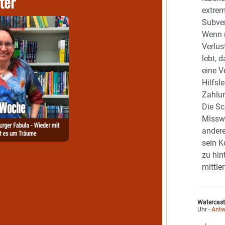
ter
extrem
Subve
Wenn 
Verlus
lebt, 
eine 
Hilfsl
Zahlun
Die Sc
Misswi
andere
sein K
zu hin
mittle
Watercast
Uhr
- Antw