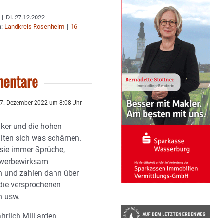
|
Di. 27.12.2022 -
n:
Landkreis Rosenheim
|
16
entare
7. Dezember 2022 um 8:08 Uhr
-
iker und die hohen
lten sich was schämen.
sie immer Sprüche,
 werbewirksam
en und zahlen dann über
 die versprochenen
n usw.
ährlich Milliarden