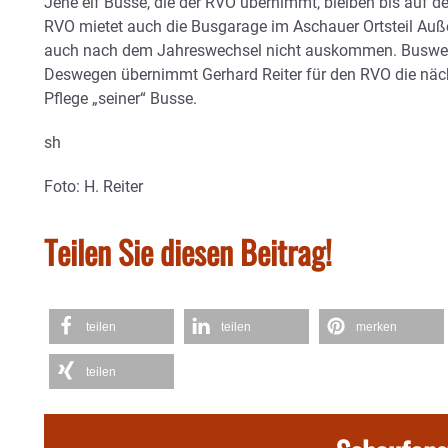
Jene elf Busse, die der RVO übernimmt, bleiben bis auf d
RVO mietet auch die Busgarage im Aschauer Ortsteil Auß
auch nach dem Jahreswechsel nicht auskommen. Buswerk
Deswegen übernimmt Gerhard Reiter für den RVO die näc
Pflege „seiner“ Busse.
sh
Foto: H. Reiter
Teilen Sie diesen Beitrag!
teilen
teilen
merken
teilen