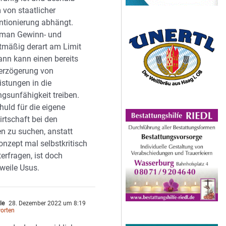
 von staatlicher
ntionierung abhängt.
man Gewinn- und
tmäßig derart am Limit
dann kann einen bereits
Verzögerung von
eistungen in die
gsunfähigkeit treiben.
huld für die eigene
rtschaft bei den
n zu suchen, anstatt
onzept mal selbstkritisch
terfragen, ist doch
rweile Usus.
le
28. Dezember 2022 um 8:19
orten