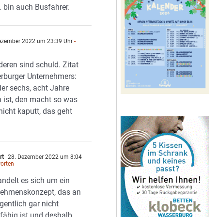
… bin auch Busfahrer.
ezember 2022 um 23:39 Uhr
-
nderen sind schuld. Zitat
rburger Unternehmers:
der sechs, acht Jahre
n ist, den macht so was
icht kaputt, das geht
rt
28. Dezember 2022 um 8:04
orten
andelt es sich um ein
nehmenskonzept, das an
igentlich gar nicht
fähig ist und deshalb