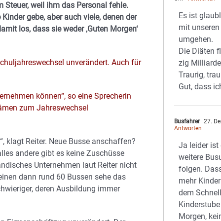
 Steuer, weil ihm das Personal fehle.
Es ist glaub
 Kinder gebe, aber auch viele, denen der
mit unseren
amit los, dass sie weder ‚Guten Morgen‘
umgehen.
Die Diäten f
chuljahreswechsel unverändert. Auch für
zig Milliard
Traurig, tra
Gut, dass ic
übernehmen können“, so eine Sprecherin
 kämen zum Jahreswechsel
Busfahrer
27. De
Antworten
 klagt Reiter. Neue Busse anschaffen?
Ja leider is
alles andere gibt es keine Zuschüsse
weitere Bus
tändisches Unternehmen laut Reiter nicht
folgen. Das
seinen dann rund 60 Bussen sehe das
mehr Kinder
hwieriger, deren Ausbildung immer
dem Schnell
Kinderstube
Morgen, kei