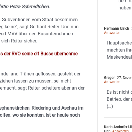
dem da
hrtin Petra Schmidtchen.
haben 
ch. Subventionen vom Staat bekommen
g keine“, sagt Gerhard Reiter. Und nun
Hermann Ulrich
Antworten
ert MVV über den Busunternehmern.
sich Reiter sicher.
Hauptsache,
machten ihr
dass der RVO seine elf Busse übernehme
Maskendeal
nde lang Tränen geflossen, gesteht der
Gregor
27. Deze
 ziehen lassen zu müssen, sei nicht
Antworten
emacht, sagt Reiter, scheitere aber an der
Es ist nicht 
Betrieb, de
(…)
tephanskirchen, Riedering und Aschau im
en, wo sie konnten, ist er heute noch
Karin Andorfer-Lil
Uhr
- Antworten