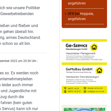
angefahren
lich wie unsere Politiker
 Gewerbetreibenden
SFR
bei
Hoppala,
angefahren
ließen und fließen und
en gehen überall hin.
urig, armes Deutschland.
h schon so alt bin.
zember 2022 um 20:36 Uhr
-
t es so. Es werden noch
unternehmerpleiten
s leider auch immer
 und Jugendliche mit
zug durch die
 fahren (kein guten
n Servus) kann ich nur