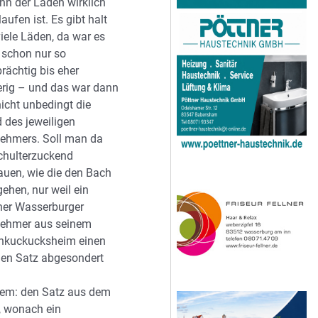
nn der Laden wirklich
laufen ist. Es gibt halt
iele Läden, da war es
 schon nur so
prächtig bis eher
erig – und das war dann
icht unbedingt die
 des jeweiligen
nehmers. Soll man da
schulterzuckend
uen, wie die den Bach
gehen, nur weil ein
ner Wasserburger
nehmer aus seinem
nkuckucksheim einen
uen Satz abgesondert
dem: den Satz aus dem
l, wonach ein