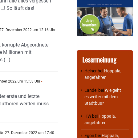
nn alle alles vergessen
…! So läuft das!
27. Dezember 2022 um 12:16 Uhr
-
 korrupte Abgeordnete
e Millionen mit
Lesermeinung
s (…)
Heiner
bei
Hoppala,
angefahren
mber 2022 um 15:53 Uhr
-
Landei
bei
Wie geht
der erste und letzte
es weiter mit dem
r aufhören werden muss
Stadtbus?
HW
bei
Hoppala,
angefahren
ie
27. Dezember 2022 um 17:40
Egon
bei
Hoppala,