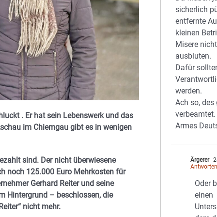
sicherlich p
entfernte Au
kleinen Betr
Misere nicht
ausbluten.
Dafür sollt
Verantwortl
werden.
Ach so, des 
verbeamtet.
chluckt . Er hat sein Lebenswerk und das
Armes Deut
 Aschau im Chiemgau gibt es in wenigen
bezahlt sind. Der nicht überwiesene
Ärgerer
2
Antworte
ch noch 125.000 Euro Mehrkosten für
Oder 
rnehmer Gerhard Reiter und seine
einen
m Hintergrund – beschlossen, die
Unter
eiter“ nicht mehr.